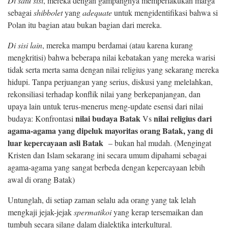
Di satu sisi
, mereka dengan gampangnya memperlakukan marga
sebagai
shibbolet
yang
adequate
untuk mengidentifikasi bahwa si
Polan itu bagian atau bukan bagian dari mereka.
Di sisi lain
, mereka mampu berdamai (atau karena kurang
mengkritisi) bahwa beberapa nilai kebatakan yang mereka warisi
tidak serta merta sama dengan nilai religius yang sekarang mereka
hidupi. Tanpa perjuangan yang serius, diskusi yang melelahkan,
rekonsiliasi terhadap konflik nilai yang berkepanjangan, dan
upaya lain untuk terus-menerus meng-update esensi dari nilai
nilai budaya Batak
nilai religius dari
budaya: Konfrontasi
Vs
agama-agama yang dipeluk mayoritas orang Batak, yang di
luar kepercayaan asli Batak
– bukan hal mudah. (Mengingat
Kristen dan Islam sekarang ini secara umum dipahami sebagai
agama-agama yang sangat berbeda dengan kepercayaan lebih
awal di orang Batak)
Untunglah, di setiap zaman selalu ada orang yang tak lelah
mengkaji jejak-jejak
spermatikoi
yang kerap tersemaikan dan
tumbuh secara silang dalam dialektika interkultural.