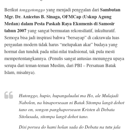
Sambutan
Berikut
tonggotonggo
yang menjadi penggalan dari
Mgr. Dr. Anicetus B. Sinaga, OFMCap (Uskup Agung
Medan) dalam Pesta Paskah Raya Ekumenis di Samosir
tahun 2007
yang sangat bermuatan rekonsiliatif, inkulturatif.
Semoga bisa jadi inspirasi bahwa “bersayap” di cakrawala luas
pergaulan modern tidak harus “melupakan akar” budaya yang
hormat dan tunduk pada nilai-nilai tradisional, tak pula mesti
mempertentangkannya. (Penulis sangat antusias menunggu upaya
serupa dari teman-teman Muslim, dari PBI – Persatuan Batak
Islam, misalnya).
Hutonggo, hupio, hupangalualui ma Ho, ale Mulajadi
Nabolon, na hinaporseaan ni Batak Sitompa langit dohot
tano on, songon panghaporseaon Kristen di Debata
Sitolusada, sitompa langit dohot tano.
Disi porsea do hami holan sada do Debata na tutu jala