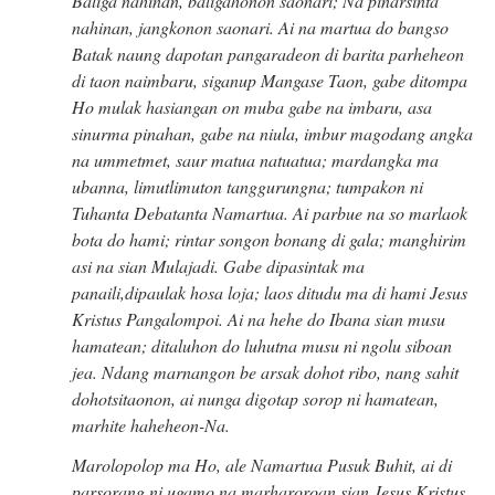
Baliga nahinan, baligahonon saonari; Na pinarsinta
nahinan, jangkonon saonari. Ai na martua do bangso
Batak naung dapotan pangaradeon di barita parheheon
di taon naimbaru, siganup Mangase Taon, gabe ditompa
Ho mulak hasiangan on muba gabe na imbaru, asa
sinurma pinahan, gabe na niula, imbur magodang angka
na ummetmet, saur matua natuatua; mardangka ma
ubanna, limutlimuton tanggurungna; tumpakon ni
Tuhanta Debatanta Namartua. Ai parbue na so marlaok
bota do hami; rintar songon bonang di gala; manghirim
asi na sian Mulajadi. Gabe dipasintak ma
panaili,dipaulak hosa loja; laos ditudu ma di hami Jesus
Kristus Pangalompoi. Ai na hehe do Ibana sian musu
hamatean; ditaluhon do luhutna musu ni ngolu siboan
jea. Ndang marnangon be arsak dohot ribo, nang sahit
dohotsitaonon, ai nunga digotap sorop ni hamatean,
marhite haheheon-Na.
Marolopolop ma Ho, ale Namartua Pusuk Buhit, ai di
parsorang ni ugamo na marharoroan sian Jesus Kristus,