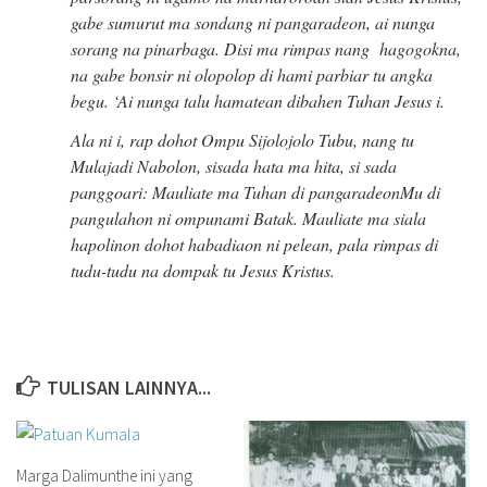
gabe sumurut ma sondang ni pangaradeon, ai nunga
sorang na pinarbaga. Disi ma rimpas nang hagogokna,
na gabe bonsir ni olopolop di hami parbiar tu angka
begu. ‘Ai nunga talu hamatean dibahen Tuhan Jesus i.
Ala ni i, rap dohot Ompu Sijolojolo Tubu, nang tu
Mulajadi Nabolon, sisada hata ma hita, si sada
panggoari: Mauliate ma Tuhan di pangaradeonMu di
pangulahon ni ompunami Batak. Mauliate ma siala
hapolinon dohot habadiaon ni pelean, pala rimpas di
tudu-tudu na dompak tu Jesus Kristus.
TULISAN LAINNYA...
Marga Dalimunthe ini yang