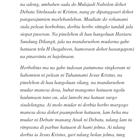
na adong, umbahen sada do Mulajadi Nabolon dohot
Debata Sitolusada ni Kristen, nang pe dipanggoari dohot
pangarajumion marlebanleban. Mauliate do rohanami
siala pelean horbobius, dorbia horbo sitingko tanduk jala
siopat pusoran. Na pinelehon di hau hangoluan Hariara
Sundung Dilangit, jala na mandurushon mudarna gabe
hatuaon tolu H (hagabeon, hamoraon dohot hasangapon)
na pinarsinta ni hajolmaon.
Horbobius ma na gabe tudosan patumona singkoram ni
hahomion ni pelean ni Tuhannami Jesus Kristus, na
pinelehon di hau hangoluan silang, na mandurushon
mudar manesa dosa, huhut mangomo hatuaon ngolu
hadumaon tano on, alai lumobi ma hatuan surgo
sisalelengna. Ai molo mudar ni dorbia horbo margogo
manesa dosa dohot paampehon hatuaon, lam beha ma
mudar ni Debate manang Anak ni Debata, ndang lam tu
rimpasna di parbue hatuaon di hami jolma. Ai ndang
dorbia ia Jesus Kristus, gari ndang holan jolma, tung