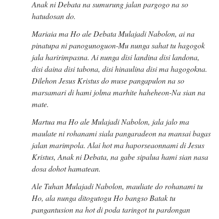
Anak ni Debata na sumurung jalan pargogo na so
hatudosan do.
Mariaia ma Ho ale Debata Mulajadi Nabolon, ai na
pinatupa ni panogunoguon-Mu nunga sahat tu hagogok
jala haririmpasna. Ai nunga disi landina disi landona,
disi daina disi tabona, disi hinaulina disi ma hagogokna.
Dilehon Jesus Kristus do muse pangapulon na so
marsamari di hami jolma marhite haheheon-Na sian na
mate.
Martua ma Ho ale Mulajadi Nabolon, jala jalo ma
maulate ni rohanami siala pangaradeon na mansai bagas
jalan marimpola. Alai hot ma haporseaonnami di Jesus
Kristus, Anak ni Debata, na gabe sipalua hami sian nasa
dosa dohot hamatean.
Ale Tuhan Mulajadi Nabolon, mauliate do rohanami tu
Ho, ala nunga ditogutogu Ho bangso Batak tu
pangantusion na hot di poda taringot tu pardongan