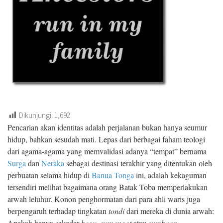
Dikunjungi:
1,692
Pencarian akan identitas adalah perjalanan bukan hanya seumur
hidup, bahkan sesudah mati. Lepas dari berbagai faham teologi
dari agama-agama yang memvalidasi adanya “tempat” bernama
Surga
dan
Neraka
sebagai destinasi terakhir yang ditentukan oleh
perbuatan selama hidup di
Banua Tonga
ini, adalah kekaguman
tersendiri melihat bagaimana orang Batak Toba memperlakukan
arwah leluhur. Konon penghormatan dari para ahli waris juga
berpengaruh terhadap tingkatan
tondi
dari mereka di dunia arwah:
Apakah hanya sekedar
begu
,
sumangot
atau
sumbaon
.