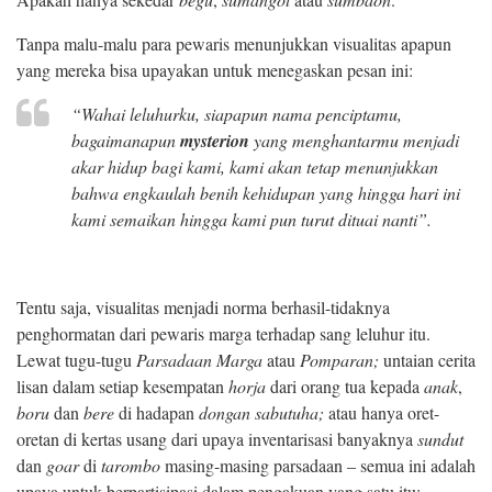
Tanpa malu-malu para pewaris menunjukkan visualitas apapun
yang mereka bisa upayakan untuk menegaskan pesan ini:
“Wahai leluhurku, siapapun nama penciptamu,
bagaimanapun
mysterion
yang menghantarmu menjadi
akar hidup bagi kami, kami akan tetap menunjukkan
bahwa engkaulah benih kehidupan yang hingga hari ini
kami semaikan hingga kami pun turut dituai nanti”.
Tentu saja, visualitas menjadi norma berhasil-tidaknya
penghormatan dari pewaris marga terhadap sang leluhur itu.
Lewat tugu-tugu
Parsadaan Marga
atau
Pomparan;
untaian cerita
lisan dalam setiap kesempatan
horja
dari orang tua kepada
anak
,
boru
dan
bere
di hadapan
dongan sabutuha;
atau hanya oret-
oretan di kertas usang dari upaya inventarisasi banyaknya
sundut
dan
goar
di
tarombo
masing-masing parsadaan – semua ini adalah
upaya untuk berpartisipasi dalam pengakuan yang satu itu: