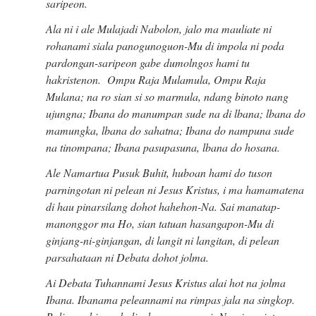
saripeon.
Ala ni i ale Mulajadi Nabolon, jalo ma mauliate ni
rohanami siala panogunoguon-Mu di impola ni poda
pardongan-saripeon gabe dumolngos hami tu
hakristenon. Ompu Raja Mulamula, Ompu Raja
Mulana; na ro sian si so marmula, ndang binoto nang
ujungna; Ibana do manumpan sude na di lbana; lbana do
mamungka, lbana do sahatna; Ibana do nampuna sude
na tinompana; Ibana pasupasuna, lbana do hosana.
Ale Namartua Pusuk Buhit, huboan hami do tuson
parningotan ni pelean ni Jesus Kristus, i ma hamamatena
di hau pinarsilang dohot hahehon-Na. Sai manatap-
manonggor ma Ho, sian tatuan hasangapon-Mu di
ginjang-ni-ginjangan, di langit ni langitan, di pelean
parsahataan ni Debata dohot jolma
.
Ai Debata Tuhannami Jesus Kristus alai hot na jolma
Ibana. Ibanama peleannami na rimpas jala na singkop.