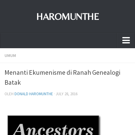
HAROMUNTHE
Home
UMUM
Sejarah Haromunthe
Menanti Ekumenisme di Ranah Genealogi
Tarombo
Batak
Peta
OLEH
DONALD HAROMUNTHE
· JULY 28, 2016