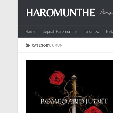
HAROMUNTHE
Pompa
Home
Sejarah Haromunthe
Tarombo
Pet
CATEGORY:
UMUM