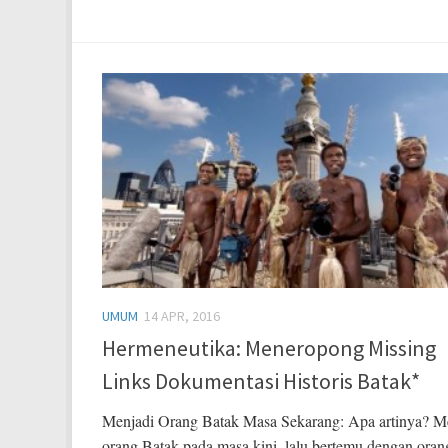
UMUM
14 APR, 2016
Hermeneutika: Meneropong Missing
Links Dokumentasi Historis Batak*
Menjadi Orang Batak Masa Sekarang: Apa artinya? M
orang Batak pada masa kini, lalu bertemu dengan oran