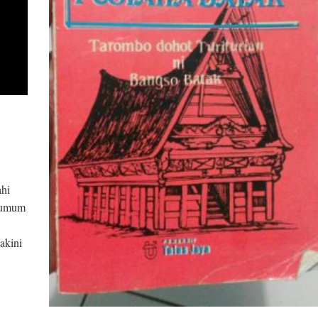
ahi
g umum
akini