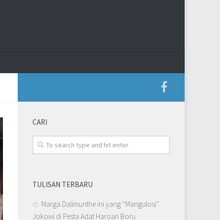
CARI
TULISAN TERBARU
Marga Dalimunthe ini yang “Mangulosi”
Jokowi di Pesta Adat Haroan Boru