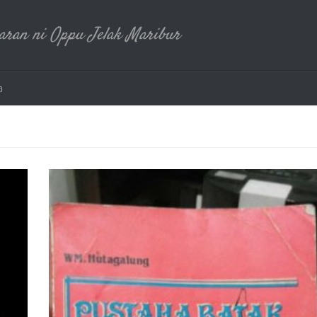
ran ni Oppu Jelak Maribur
a